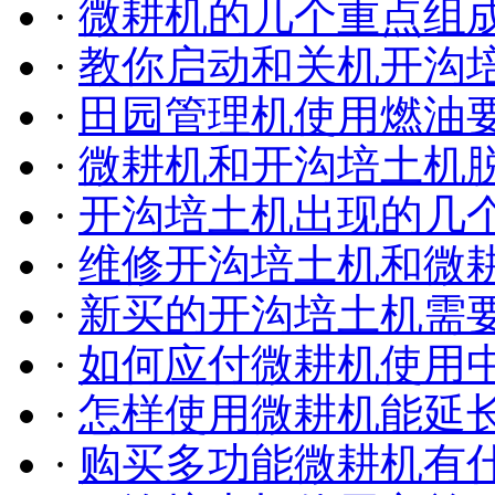
·
微耕机的几个重点组
·
教你启动和关机开沟
·
田园管理机使用燃油
·
微耕机和开沟培土机
·
开沟培土机出现的几
·
维修开沟培土机和微
·
新买的开沟培土机需
·
如何应付微耕机使用
·
怎样使用微耕机能延
·
购买多功能微耕机有