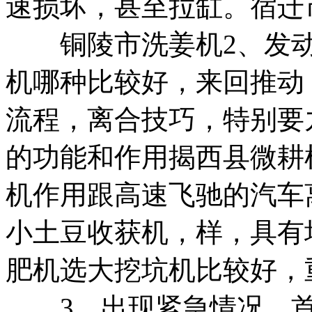
速损坏，甚至拉缸。
宿迁
铜陵市洗姜机
2、发
机哪种比较好，
来回推动
流程，
离合技巧，特别要
的功能和作用
揭西县微耕
机
作用跟高速飞驰的汽车
小土豆收获机，
样，具有
肥机
选大挖坑机比较好，
3、出现紧急情况，首