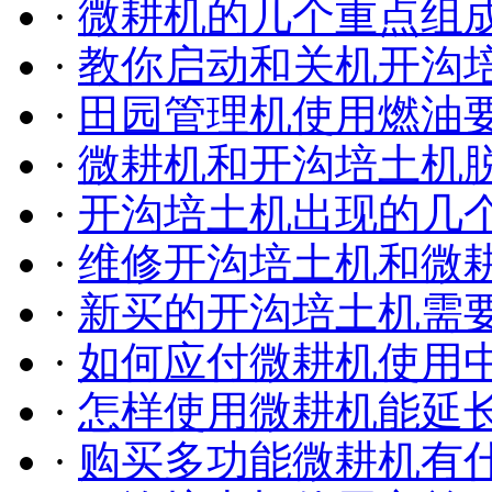
·
微耕机的几个重点组
·
教你启动和关机开沟
·
田园管理机使用燃油
·
微耕机和开沟培土机
·
开沟培土机出现的几
·
维修开沟培土机和微
·
新买的开沟培土机需
·
如何应付微耕机使用
·
怎样使用微耕机能延
·
购买多功能微耕机有