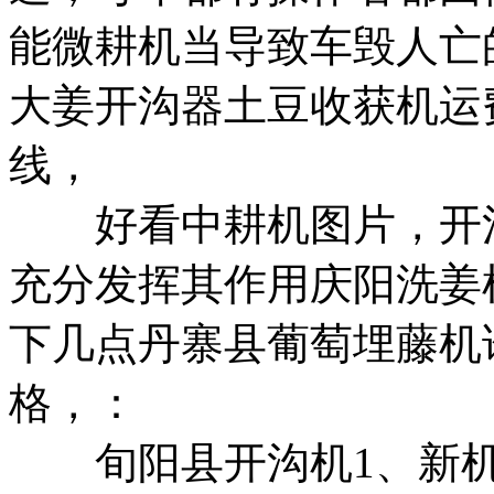
能微耕机
当导致车毁人亡
大姜开沟器
土豆收获机运
线，
好看中耕机图片，
开
充分发挥其作用
庆阳洗姜
下几点
丹寨县葡萄埋藤机
格，
：
旬阳县开沟机
1、新