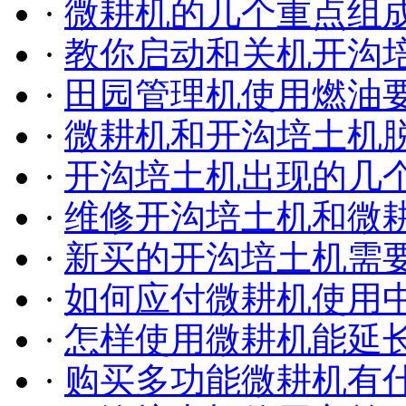
·
微耕机的几个重点组
·
教你启动和关机开沟
·
田园管理机使用燃油
·
微耕机和开沟培土机
·
开沟培土机出现的几
·
维修开沟培土机和微
·
新买的开沟培土机需
·
如何应付微耕机使用
·
怎样使用微耕机能延
·
购买多功能微耕机有